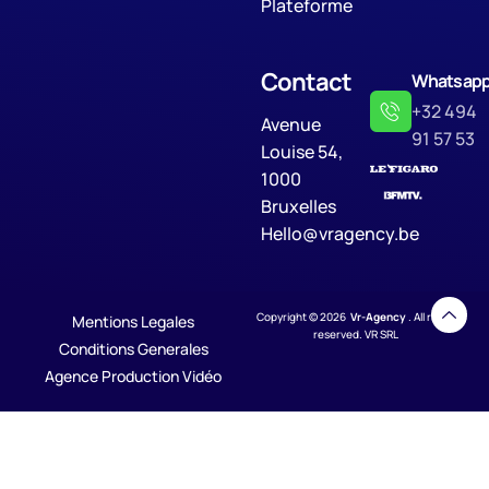
Plateforme
Contact
Whatsap
+32 494
Avenue
91 57 53
Louise 54,
1000
Bruxelles
Hello@vragency.be
Copyright © 2026
Vr-Agency
. All rights
Mentions Legales
reserved. VR SRL
Conditions Generales
Agence Production Vidéo