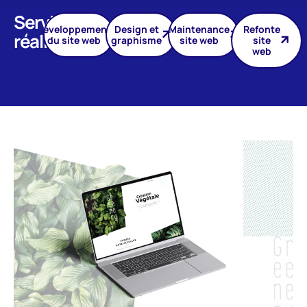
Services
Développement
Design et
Maintenance
Refonte
réalisés
du site web
graphisme
site web
site
web