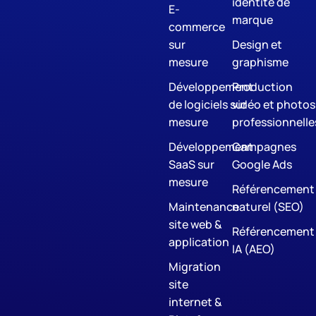
identité de
E-
marque
commerce
sur
Design et
mesure
graphisme
Développement
Production
de logiciels sur
vidéo et photos
mesure
professionnelle
Développement
Campagnes
SaaS sur
Google Ads
mesure
Référencement
Maintenance
naturel (SEO)
site web &
Référencement
application
IA (AEO)
Migration
site
internet &