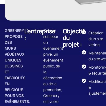
L’entreprise
Objectif
GREENERY
Que ce
Création
:
du
PROPOSE
soit pour
d'un site
DES
un
projet :
vitrine
MURS
événement
Maintena
VÉGÉTAUX
privé, un
du site w
UNIQUES
événement
DESSINÉS
public, de
Monitorin
ET
la
& sécurité
FABRIQUÉS
décoration
Modificat
EN
ou de la
&
BELGIQUE
promotion,
ajusteme
POUR VOS
Greenery
ÉVÉNEMENTS.
est votre