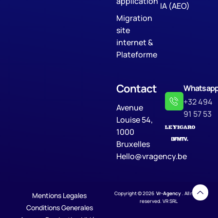
application
IA (AEO)
Migration
site
internet &
Plateforme
Contact
Whatsap
+32 494
Avenue
91 57 53
Louise 54,
1000
Bruxelles
Hello@vragency.be
Copyright © 2026
Vr-Agency
. All rights
Mentions Legales
reserved. VR SRL
Conditions Generales