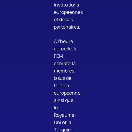
institutions
européennes
et de ses
partenaires.
À l’heure
actuelle, la
FEM
compte 13
membres
issus de
l’Union
européenne,
ainsi que
le
Royaume-
Uni et la
Turquie.