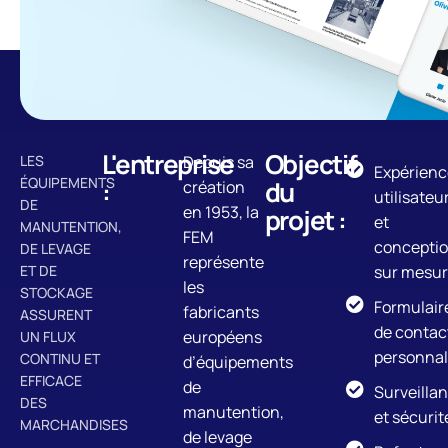
L'entreprise
Objectif
LES
Depuis sa
Expérienc
ÉQUIPEMENTS
:
du
création
utilisateu
DE
en 1953, la
projet :
et
MANUTENTION,
FEM
concepti
DE LEVAGE
représente
ET DE
sur mesu
les
STOCKAGE
Formulair
fabricants
ASSURENT
de contac
européens
UN FLUX
personnal
CONTINU ET
d’équipements
EFFICACE
de
Surveilla
DES
manutention,
et sécurit
MARCHANDISES
de levage