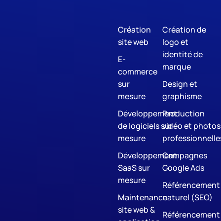
Création
Création de
site web
logo et
identité de
E-
marque
commerce
sur
Design et
mesure
graphisme
Développement
Production
de logiciels sur
vidéo et photos
mesure
professionnelle
Développement
Campagnes
SaaS sur
Google Ads
mesure
Référencement
Maintenance
naturel (SEO)
site web &
Référencement