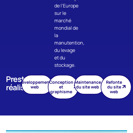
de l’Europe
sur le
marché
mondial de
la
manutention,
du levage
et du
stockage.
Prestations
Développement
Conception
Maintenance
Refonte
réalisées
web
et
du site web
du site
graphisme
web