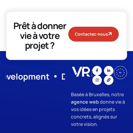
Prêt à donner
vie à votre
Contactez-nous
projet ?
lopment
Digital Marketing
S
Basée à Bruxelles, notre
agence web
donne vie à
vos idées en projets
concrets, alignés sur
votre vision.