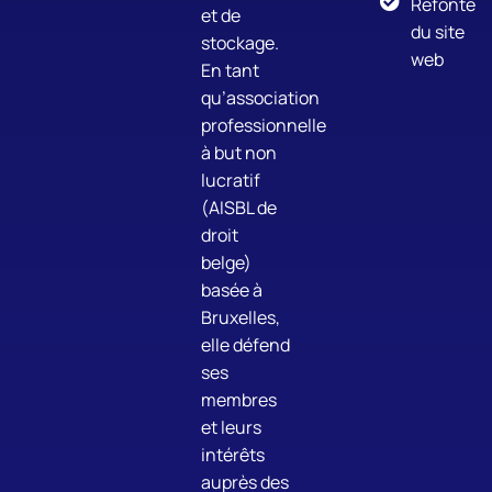
Refonte
et de
du site
stockage.
web
En tant
qu’association
professionnelle
à but non
lucratif
(AISBL de
droit
belge)
basée à
Bruxelles,
elle défend
ses
membres
et leurs
intérêts
auprès des