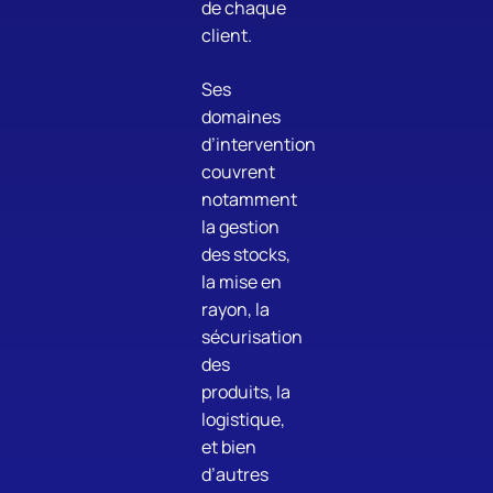
de chaque
client.
Ses
domaines
d’intervention
couvrent
notamment
la gestion
des stocks,
la mise en
rayon, la
sécurisation
des
produits, la
logistique,
et bien
d’autres