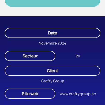
Date
Novembre 2024
Secteur
Rh
Client
Crafty Group
Site web
www.craftygroup.be