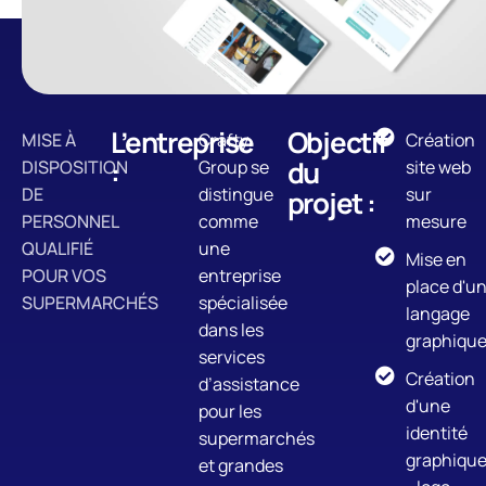
L’entreprise
Objectif
MISE À
Crafty
Création
:
du
DISPOSITION
Group se
site web
DE
distingue
sur
projet :
PERSONNEL
comme
mesure
QUALIFIÉ
une
Mise en
POUR VOS
entreprise
place d'u
SUPERMARCHÉS
spécialisée
langage
dans les
graphiqu
services
Création
d’assistance
d'une
pour les
identité
supermarchés
graphiqu
et grandes