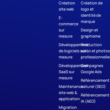
Création
Création de
site web
logo et
identité de
E-
marque
commerce
sur
Design et
mesure
graphisme
Développement
Production
de logiciels sur
vidéo et photos
mesure
professionnelle
Développement
Campagnes
SaaS sur
Google Ads
mesure
Référencement
Maintenance
naturel (SEO)
site web &
Référencement
application
IA (AEO)
Migration