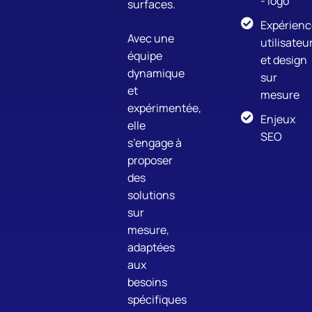
- logo
surfaces.
Expérienc
Avec une
utilisateu
équipe
et design
dynamique
sur
et
mesure
expérimentée,
Enjeux
elle
SEO
s’engage à
proposer
des
solutions
sur
mesure,
adaptées
aux
besoins
spécifiques