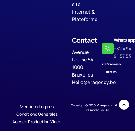
site
internet &
Plateforme
Contact
Whatsap
+32 494
Avenue
91 57 53
Louise 54,
1000
Bruxelles
Hello@vragency.be
Copyright © 2026
Vr-Agency
. All rights
Mentions Legales
reserved. VR SRL
Conditions Generales
Agence Production Vidéo