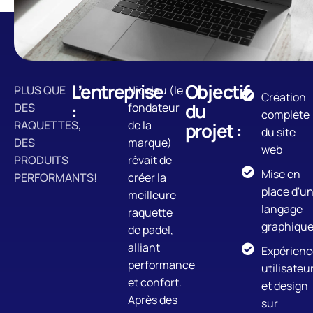
L’entreprise
Objectif
PLUS QUE
Nicolau (le
Création
:
du
DES
fondateur
complète
RAQUETTES,
de la
projet :
du site
DES
marque)
web
PRODUITS
rêvait de
Mise en
PERFORMANTS!
créer la
place d'u
meilleure
langage
raquette
graphiqu
de padel,
alliant
Expérienc
performance
utilisateu
et confort.
et design
Après des
sur