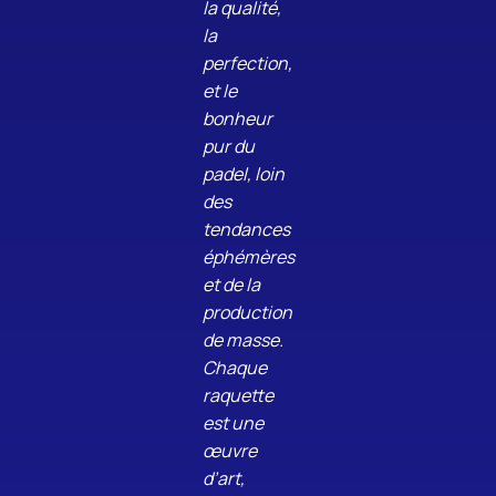
la qualité,
la
perfection,
et le
bonheur
pur du
padel, loin
des
tendances
éphémères
et de la
production
de masse.
Chaque
raquette
est une
œuvre
d’art,