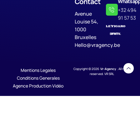
Contact
Whatsap
+32 494
Avenue
91 57 53
Louise 54,
1000
Bruxelles
Hello@vragency.be
Copyright © 2026
Vr-Agency
. All rights
Mentions Legales
reserved. VR SRL
Conditions Generales
Agence Production Vidéo