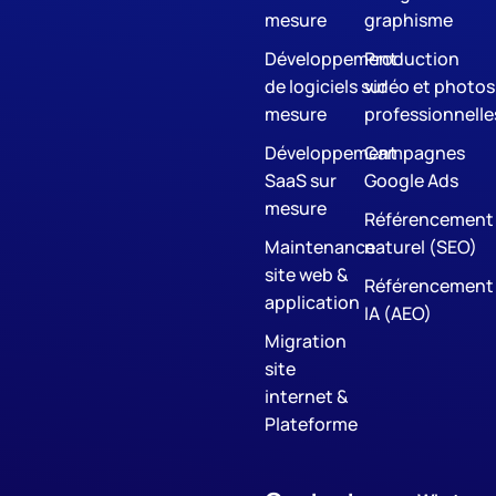
mesure
graphisme
Développement
Production
de logiciels sur
vidéo et photos
mesure
professionnelle
Développement
Campagnes
SaaS sur
Google Ads
mesure
Référencement
Maintenance
naturel (SEO)
site web &
Référencement
application
IA (AEO)
Migration
site
internet &
Plateforme