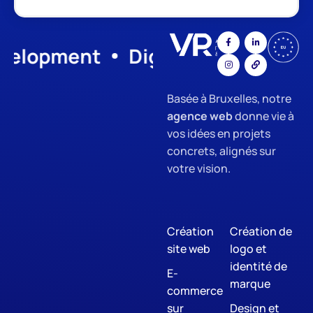
lopment
Digital Marketing
SE
Basée à Bruxelles, notre
agence web
donne vie à
vos idées en projets
concrets, alignés sur
votre vision.
Création
Création de
site web
logo et
identité de
E-
marque
commerce
sur
Design et