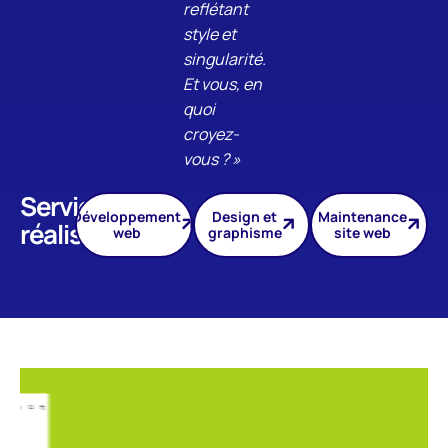
reflétant
style et
singularité.
Et vous, en
quoi
croyez-
vous ? »
Services
Développement
Design et
Maintenance
réalisés
web
graphisme
site web