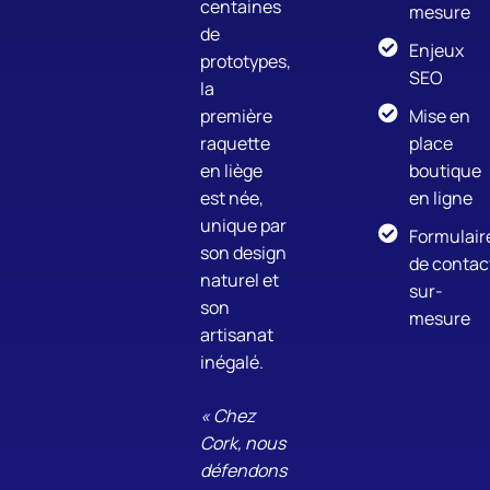
centaines
mesure
de
Enjeux
prototypes,
SEO
la
première
Mise en
raquette
place
en liège
boutique
est née,
en ligne
unique par
Formulair
son design
de contac
naturel et
sur-
son
mesure
artisanat
inégalé.
« Chez
Cork, nous
défendons