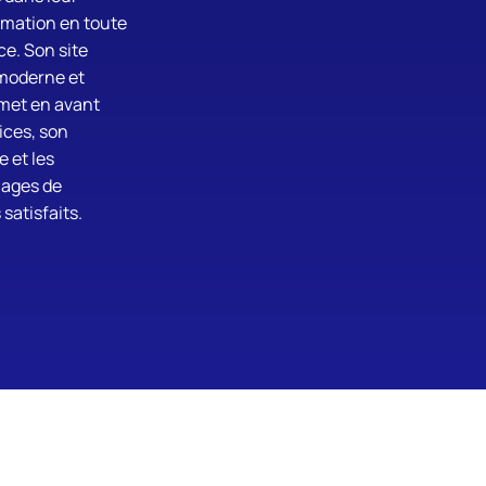
rmation en toute
e. Son site
 moderne et
, met en avant
ices, son
e et les
ages de
 satisfaits.