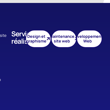
Services
site
Design et
Maintenance
Développement
réalisés
graphisme
site web
Web
b