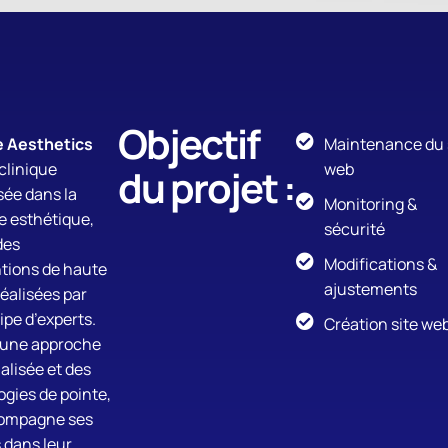
Objectif
e Aesthetics
Maintenance du 
clinique
web
du projet :
sée dans la
Monitoring &
e esthétique,
sécurité
des
Modifications &
ntions de haute
ajustements
réalisées par
pe d’experts.
Création site we
 une approche
alisée et des
gies de pointe,
compagne ses
 dans leur