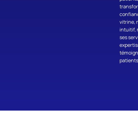
transfo
confianc
vitrine,
intuitif
ses serv
expertis
témoign
patients