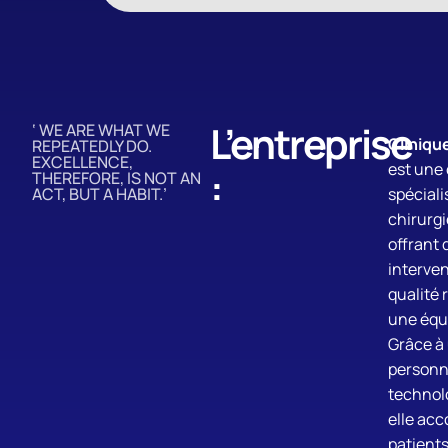
L’entreprise
‘ WE ARE WHAT WE
Cliniqu
REPEATEDLY DO.
EXCELLENCE,
est une 
:
THEREFORE, IS NOT AN
ACT, BUT A HABIT.’
spéciali
chirurgi
offrant 
interve
qualité 
une équi
Grâce à
personn
technolo
elle ac
patients