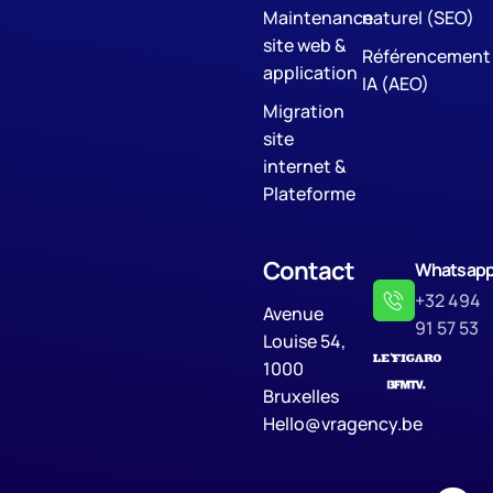
Maintenance
naturel (SEO)
site web &
Référencement
application
IA (AEO)
Migration
site
internet &
Plateforme
Contact
Whatsap
+32 494
Avenue
91 57 53
Louise 54,
1000
Bruxelles
Hello@vragency.be