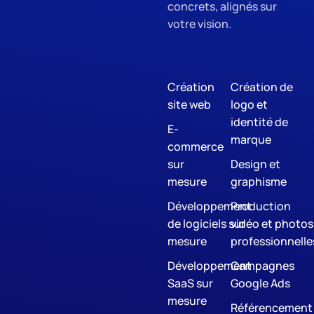
concrets, alignés sur
votre vision.
Création
Création de
site web
logo et
identité de
E-
marque
commerce
sur
Design et
mesure
graphisme
Développement
Production
de logiciels sur
vidéo et photos
mesure
professionnelle
Développement
Campagnes
SaaS sur
Google Ads
mesure
Référencement