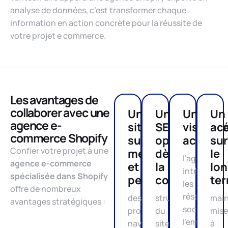
analyse de données, c’est transformer chaque
information en action concrète pour la réussite de
votre projet e commerce.
Les avantages de
collaborer avec une
Un
Un
Une
Un
agence e-
site
SEO
visibilit
ac
commerce Shopify
sur-
optimisé
accrue
sur
Confier votre projet à une
mesure
dès
le
l’agence
agence e-commerce
et
la
lo
intègre
spécialisée dans Shopify
performant
conception
te
les
offre de nombreux
réseaux
design
structure
main
avantages stratégiques :
sociaux,
professionnel,
du
mise
l’email
navigation
site,
à