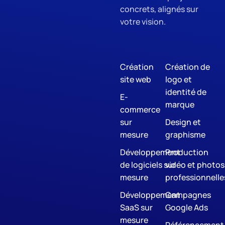
concrets, alignés sur
votre vision.
Création
Création de
site web
logo et
identité de
E-
marque
commerce
sur
Design et
mesure
graphisme
Développement
Production
de logiciels sur
vidéo et photos
mesure
professionnelle
Développement
Campagnes
SaaS sur
Google Ads
mesure