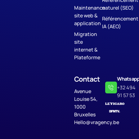
Référencement
Maintenance
naturel (SEO)
site web &
Référencement
application
IA (AEO)
Migration
site
internet &
Plateforme
Contact
Whatsap
+32 494
Avenue
91 57 53
Louise 54,
1000
Bruxelles
Hello@vragency.be