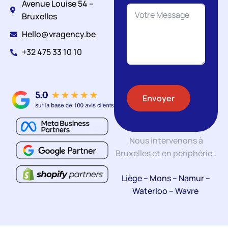
Avenue Louise 54 –
Bruxelles
Hello@vragency.be
+32 475 33 10 10
Envoyer
Nous intervenons à
Bruxelles et en périphérie :
Liège
–
Mons
–
Namur
–
Waterloo
–
Wavre