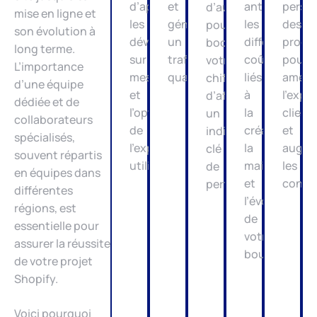
d’applications,
et
anticiper
person
d’automatisation
mise en ligne et
les
générer
les
des
pour
son évolution à
développements
un
différents
produi
booster
long terme.
sur
trafic
coûts
pour
votre
L’importance
mesure
qualifié.
liés
amélio
chiffre
d’une équipe
et
à
l’expé
d’affaires,
dédiée et de
l’optimisation
la
client
un
collaborateurs
de
création,
et
indicateur
spécialisés,
l’expérience
la
augme
clé
souvent répartis
utilisateur.
maintenance
les
de
en équipes dans
et
conver
performance.
différentes
l’évolution
régions, est
de
essentielle pour
votre
assurer la réussite
boutique.
de votre projet
Shopify.
Voici pourquoi