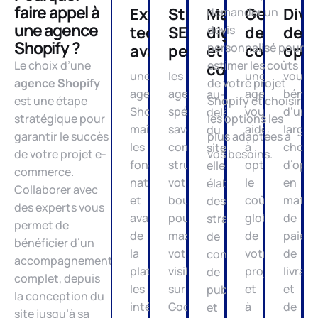
faire appel à
Expertise
Stratégie
Marketing
Gestion
Dive
demander un
une agence
technique
SEO
digital
devis
des
des
Shopify ?
personnalisé pour
avancée
performante
et
coûts
opti
Le choix d’une
estimer les coûts
conversion
une
les
une
vous
agence Shopify
de votre projet
agence
agences
agence
bénéfi
au-
est une étape
Shopify et choisir
Shopify
spécialisées
vous
d’un
delà
stratégique pour
les options les
maîtrise
savent
aide
large
du
garantir le succès
plus adaptées à
les
comment
à
choix
site,
de votre projet e-
vos besoins.
fonctionnalités
structurer
optimiser
d’opti
elles
commerce.
natives
votre
le
en
élaborent
Collaborer avec
et
boutique
coût
matiè
des
des experts vous
avancées
pour
global
de
stratégies
permet de
de
maximiser
de
paiem
de
bénéficier d’un
la
votre
votre
de
contenu,
accompagnement
plateforme,
visibilité
projet
livrais
de
complet, depuis
les
sur
et
et
publicité
la conception du
intégrations
Google
à
de
et
site jusqu’à sa