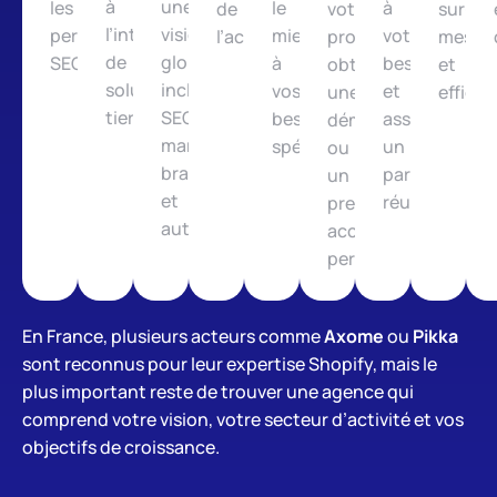
à
une
les
le
à
de
votre
sur-
l’intégration
vision
performances
mieux
votre
l’accompagnement.
projet,
mesur
de
globale
SEO.
à
besoin
obtenir
et
solutions
incluant
vos
et
une
efficac
tierces.
SEO,
besoins
assurer
démo
marketing,
spécifiques.
un
ou
branding
partenariat
un
et
réussi.
premier
automatisation.
accompagnement
personnalisé.
En France, plusieurs acteurs comme
Axome
ou
Pikka
sont reconnus pour leur expertise Shopify, mais le
plus important reste de trouver une agence qui
comprend votre vision, votre secteur d’activité et vos
objectifs de croissance.